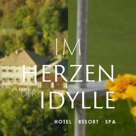
IM
HERZEN
IDYLLE
DER
HOTEL · RESORT · SPA