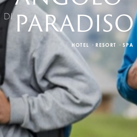
PARADISO
DI
HOTEL · RESORT · SPA