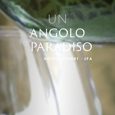
UN
ANGOLO
PARADISO
DI
HOTEL · RESORT · SPA